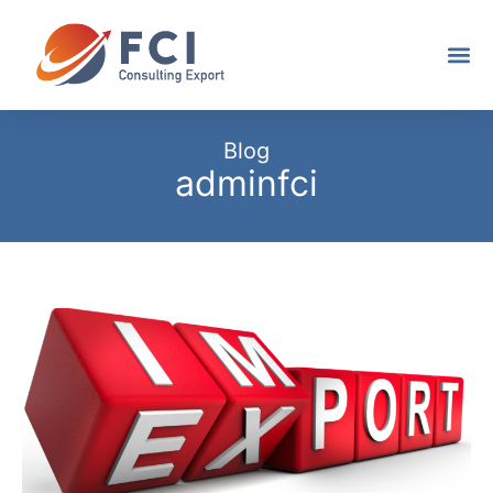
Blog
adminfci